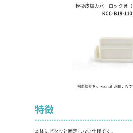
模擬皮膚カバーロック具（
KCC-B19-110
採血練習キットsensitiv®Ⅲ，
特徴
本体にピタッと固定しない仕様です。