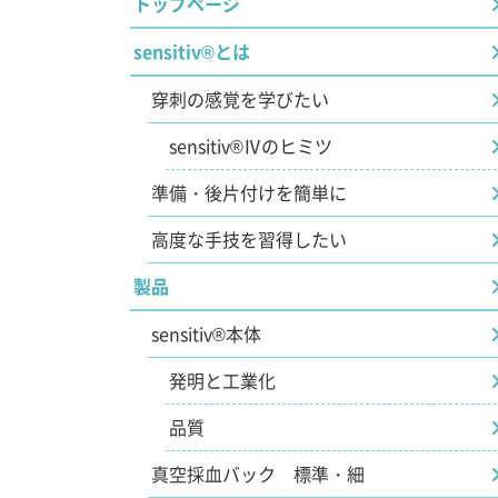
トップページ
sensitiv®とは
穿刺の感覚を学びたい
sensitiv®Ⅳのヒミツ
準備・後片付けを簡単に
高度な手技を習得したい
製品
sensitiv®本体
発明と工業化
品質
真空採血バック 標準・細