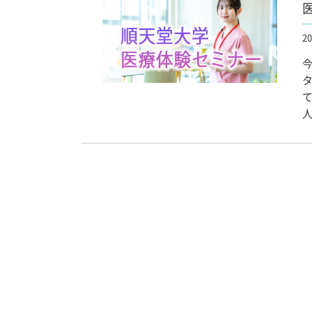
20
今
タ