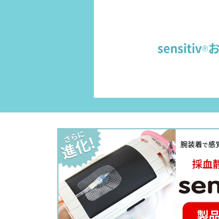
sensitiv
®