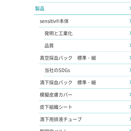
製品
sensitiv®本体
発明と工業化
品質
真空採血バック 標準・細
当社のSDGs
滴下採血バック 標準・細
模擬皮膚カバー
皮下組織シート
滴下用排液チューブ