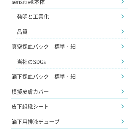
sensitiv®本体
発明と工業化
品質
真空採血バック 標準・細
当社のSDGs
滴下採血バック 標準・細
模擬皮膚カバー
皮下組織シート
滴下用排液チューブ