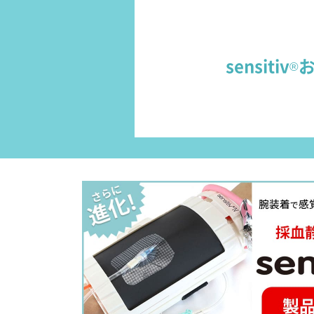
sensitiv
®