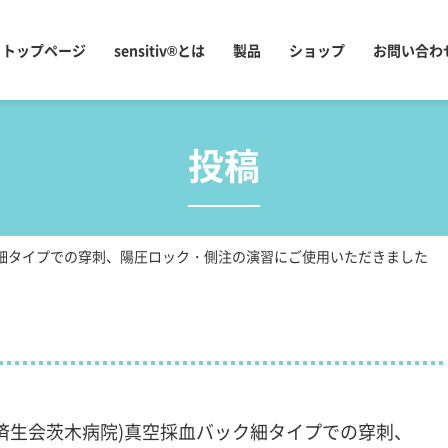
トップページ
sensitiv®とは
製品
ショップ
お問い合わ
投稿
ク細タイプでの穿刺、陽圧ロック・側注の演習にご使用いただきました
(済生会茨木病院)真空採血バック細タイプでの穿刺、