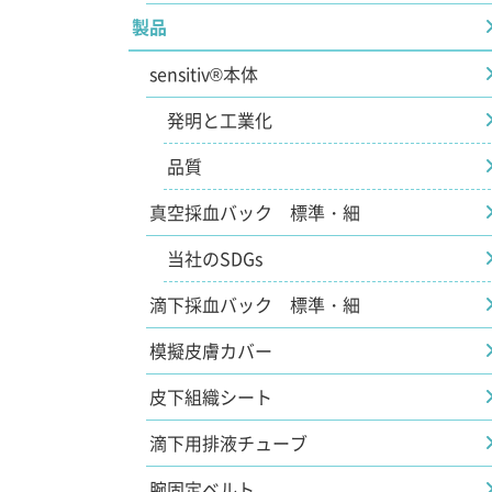
製品
sensitiv®本体
発明と工業化
品質
真空採血バック 標準・細
当社のSDGs
滴下採血バック 標準・細
模擬皮膚カバー
皮下組織シート
滴下用排液チューブ
腕固定ベルト