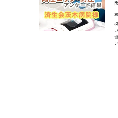
20
採
ン