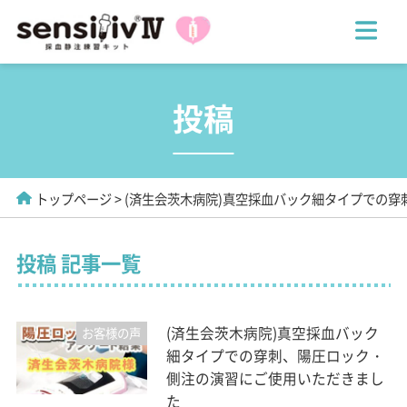
投稿
トップページ
(済生会茨木病院)真空採血バック細タイプでの
投稿 記事一覧
(済生会茨木病院)真空採血バック
お客様の声
細タイプでの穿刺、陽圧ロック・
側注の演習にご使用いただきまし
た