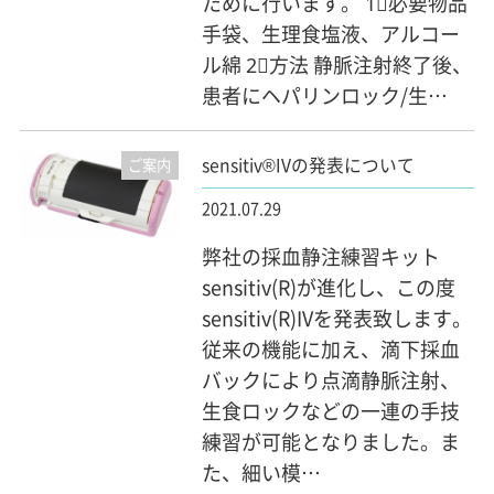
ために行います。 1⃣必要物品
手袋、生理食塩液、アルコー
ル綿 2⃣方法 静脈注射終了後、
患者にヘパリンロック/生…
sensitiv®IVの発表について
ご案内
2021.07.29
弊社の採血静注練習キット
sensitiv(R)が進化し、この度
sensitiv(R)IVを発表致します。
従来の機能に加え、滴下採血
バックにより点滴静脈注射、
生食ロックなどの一連の手技
練習が可能となりました。ま
た、細い模…