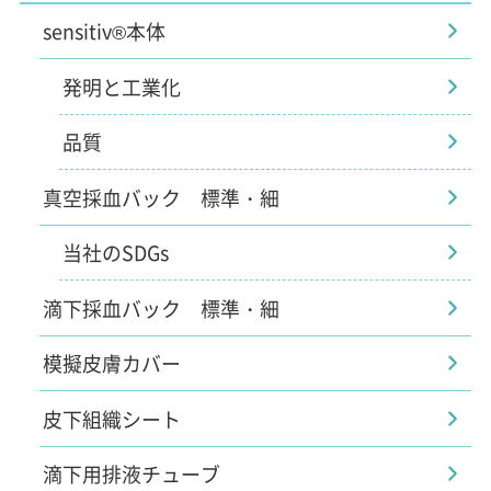
sensitiv®本体
発明と工業化
品質
真空採血バック 標準・細
当社のSDGs
滴下採血バック 標準・細
模擬皮膚カバー
皮下組織シート
滴下用排液チューブ