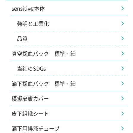
sensitiv®本体
発明と工業化
品質
真空採血バック 標準・細
当社のSDGs
滴下採血バック 標準・細
模擬皮膚カバー
皮下組織シート
滴下用排液チューブ