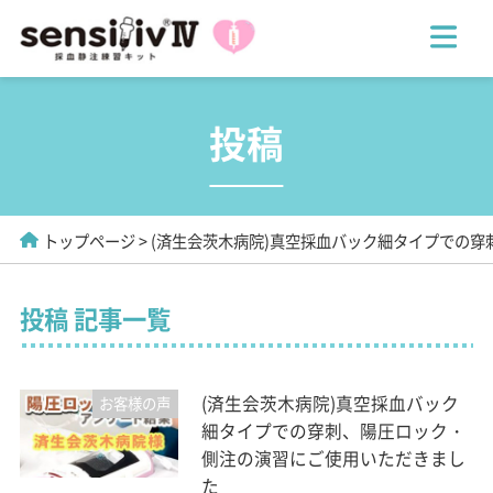
投稿
トップページ
(済生会茨木病院)真空採血バック細タイプでの
投稿 記事一覧
(済生会茨木病院)真空採血バック
お客様の声
細タイプでの穿刺、陽圧ロック・
側注の演習にご使用いただきまし
た