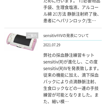
ために行います。 1⃣必要物品
手袋、生理食塩液、アルコー
ル綿 2⃣方法 静脈注射終了後、
患者にヘパリンロック/生…
sensitiv®IVの発表について
ご案内
2021.07.29
弊社の採血静注練習キット
sensitiv(R)が進化し、この度
sensitiv(R)IVを発表致します。
従来の機能に加え、滴下採血
バックにより点滴静脈注射、
生食ロックなどの一連の手技
練習が可能となりました。ま
た、細い模…